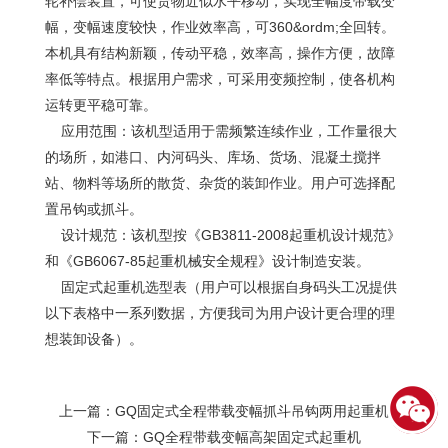
轮补偿装置，可使货物近似水平移动，实现全幅度带载变
幅，变幅速度较快，作业效率高，可360&ordm;全回转。
本机具有结构新颖，传动平稳，效率高，操作方便，故障
率低等特点。根据用户需求，可采用变频控制，使各机构
运转更平稳可靠。
应用范围：该机型适用于需频繁连续作业，工作量很大
的场所，如港口、内河码头、库场、货场、混凝土搅拌
站、物料等场所的散货、杂货的装卸作业。用户可选择配
置吊钩或抓斗。
设计规范：该机型按《GB3811-2008起重机设计规范》
和《GB6067-85起重机械安全规程》设计制造安装。
固定式起重机选型表（用户可以根据自身码头工况提供
以下表格中一系列数据，方便我司为用户设计更合理的理
想装卸设备）。
上一篇：
GQ固定式全程带载变幅抓斗吊钩两用起重机
下一篇：
GQ全程带载变幅高架固定式起重机