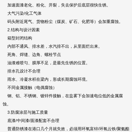
加速面漆老化、粉化、开裂，失去保护后底层很快生锈。
大气污染/化工气体
码头附近尾气、货物粉尘（煤炭、矿石、化肥等）会加重腐蚀。
2.结构与设计因素
箱型封闭结构
内部不通风、排水差，水汽排不出，从里面烂出来。
死角、焊缝、边角、螺栓节点
油漆难喷匀、膜厚不足，是最先生锈的位置。
排水孔设计不合理
雨水、冷凝水积在梁内，形成长期腐蚀环境。
不同金属接触（电偶腐蚀）
钢、铝、不锈钢、镀锌件接触，在盐雾下会加速电位低的金属腐
蚀。
3.防腐涂层与施工质量
底漆/中间漆/面漆配套不合理
普通防锈漆在港口几个月就失效，必须用环氧富锌/环氧云铁/聚氨酯