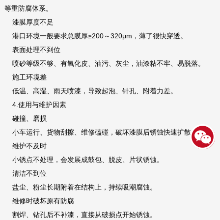
等重防腐体系。
漆膜厚度不足
港口环境一般要求总膜厚≥200～320μm，薄了很快穿透。
表面处理不到位
喷砂等级不够、有氧化皮、油污、灰尘，油漆粘不牢、易脱落。
施工环境差
低温、高湿、雨天喷漆，导致起泡、针孔、附着力差。
4.使用与维护因素
碰撞、磨损
小车运行、货物刮擦、维修磕碰，破坏漆膜后锈蚀快速扩散。
维护不及时
小锈点不处理，会发展成鼓包、脱皮、片状锈蚀。
清洁不到位
盐尘、粉尘长期附着在结构上，持续吸潮腐蚀。
维修时破坏原有防腐
割焊、钻孔后不补漆，直接从破损点开始锈蚀。