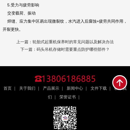
5.受力与疲劳影响
交变载荷、振动
焊缝、应力集中区易出现微裂纹，水汽进入后腐蚀+疲劳共同作用，
开裂更快。
上一篇：
轮胎式起重机保养时的常见问题以及解决办法
下一篇：
码头吊机存储时需要重点防护哪些部件？
首页
｜
关于我们
｜
产品展示
｜
新闻中心
｜
文件下载
｜
联系我
们
｜
荣誉证书
｜