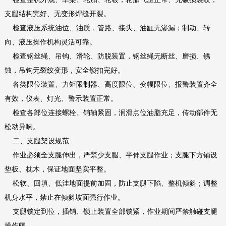
支腿结构完好、无变形焊缝开裂。
检查液压系统油位、油质，管路、接头、油缸无渗漏；制动、转
向、液压操作机构灵活可靠。
检查钢丝绳、吊钩、滑轮、防脱装置，钢丝绳无断丝、磨损、锈
蚀，吊钩无裂纹变形，安全锁扣完好。
各类限位装置、力矩限制器、高度限位、变幅限位、报警装置齐全
有效，仪表、灯光、警示装置正常。
检查各部位连接螺栓、销轴紧固，润滑点位油脂充足，传动部件无
松动异响。
二、支腿架设规范
作业必须全支腿伸出，严禁少支腿、半伸支腿作业；支腿下方铺设
垫板、枕木，保证地面坚实平整。
松软、回填、低洼地面提前加固，防止支腿下陷、整机倾斜；调整
机身水平，禁止在倾斜坡面强行作业。
支腿锁定到位，插销、锁止装置全部锁紧，作业期间严禁触碰支腿
操作阀。