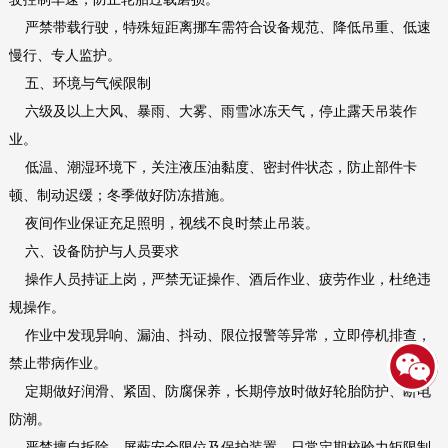
严禁带载行驶，特殊短距离挪车需符合设备规范、降低吊重、低速
慢行、专人监护。
五、环境与气候限制
六级及以上大风、暴雨、大雾、雨雪冰冻天气，停止露天吊装作
业。
低温、潮湿环境下，关注液压油黏度、密封件状态，防止部件卡
顿、制动迟缓；冬季做好防冻措施。
夜间作业保证充足照明，视线不良时禁止吊装。
六、设备防护与人员要求
操作人员持证上岗，严禁无证操作、酒后作业、疲劳作业，杜绝违
规操作。
作业中发现异响、漏油、抖动、限位报警等异常，立即停机排查，
禁止带病作业。
定期做好润滑、紧固、防腐保养，长期停放时做好轮胎防护、断电
防潮。
严禁擅自拆除、屏蔽安全限位及保护装置，日常定期校验力矩限制