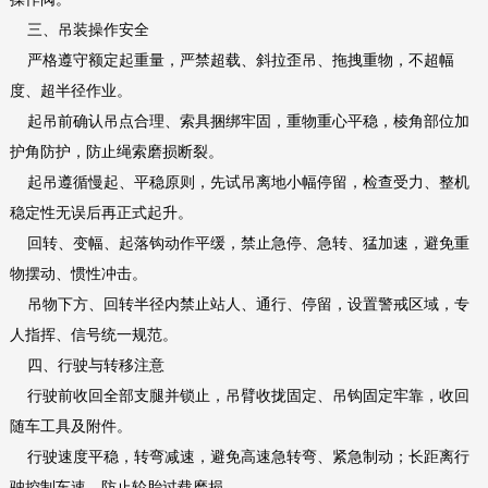
三、吊装操作安全
严格遵守额定起重量，严禁超载、斜拉歪吊、拖拽重物，不超幅
度、超半径作业。
起吊前确认吊点合理、索具捆绑牢固，重物重心平稳，棱角部位加
护角防护，防止绳索磨损断裂。
起吊遵循慢起、平稳原则，先试吊离地小幅停留，检查受力、整机
稳定性无误后再正式起升。
回转、变幅、起落钩动作平缓，禁止急停、急转、猛加速，避免重
物摆动、惯性冲击。
吊物下方、回转半径内禁止站人、通行、停留，设置警戒区域，专
人指挥、信号统一规范。
四、行驶与转移注意
行驶前收回全部支腿并锁止，吊臂收拢固定、吊钩固定牢靠，收回
随车工具及附件。
行驶速度平稳，转弯减速，避免高速急转弯、紧急制动；长距离行
驶控制车速，防止轮胎过载磨损。