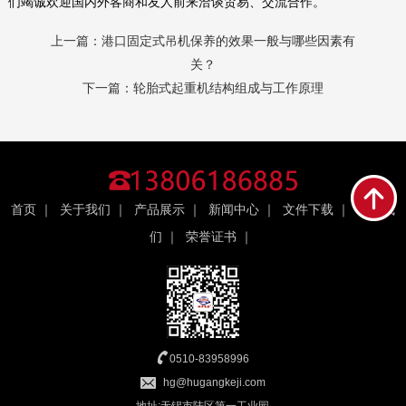
们竭诚欢迎国内外客商和友人前来洽谈贸易、交流合作。
上一篇：
港口固定式吊机保养的效果一般与哪些因素有
关？
下一篇：
轮胎式起重机‌结构组成与工作原理
首页
｜
关于我们
｜
产品展示
｜
新闻中心
｜
文件下载
｜
联系我
们
｜
荣誉证书
｜
0510-83958996
hg@hugangkeji.com