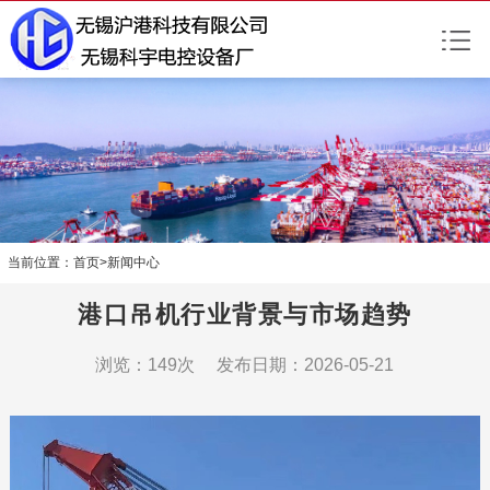
当前位置：
首页
>
新闻中心
港口吊机行业背景与市场趋势
浏览：149次 发布日期：2026-05-21